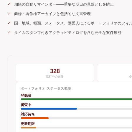
期限の自動リマインダー——重要な期日の見落としを防止
商標・著作権アーカイブと包括的な文書管理
国・地域、種類、ステータス、譲受人によるポートフォリオのフィ
タイムスタンプ付きアクティビティログを含む完全な案件履歴
328
進行中の案件
今
ポートフォリオ ステータス概要
登録済
審査中
対応待ち
更新期限