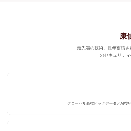
康
最先端の技術、長年蓄積さ
のセキュリティ
グローバル商標ビッグデータとAI技