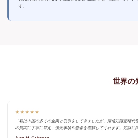
す。
世界の
★★★★★
「私は中国の多くの企業と取引をしてきましたが、康信知識産権代理有限
の質問に丁寧に答え、優先事項や懸念を理解してくれます。知財に