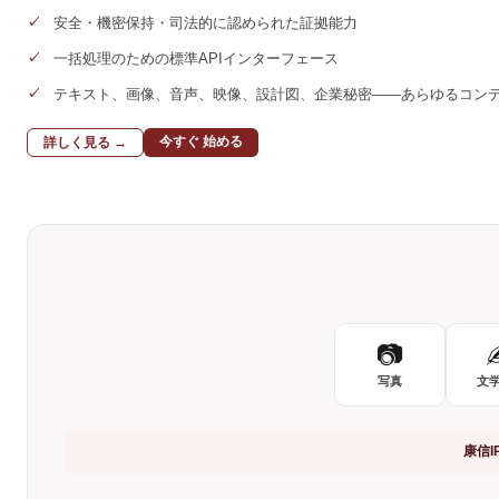
安全・機密保持・司法的に認められた証拠能力
一括処理のための標準APIインターフェース
テキスト、画像、音声、映像、設計図、企業秘密——あらゆるコン
今すぐ 始める
詳しく見る →
📷
写真
文
康信I