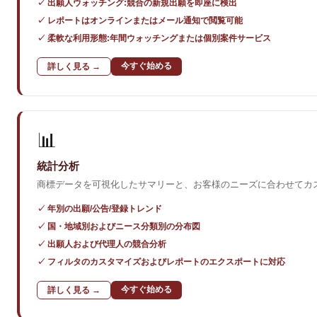
✓ 出願人ウォッチング:競合の新規出願を即座に検出
✓ レポートはオンラインまたはメール通知で閲覧可能
✓ 柔軟な利用形態:年間ウォッチングまたは個別案件サービス
今すぐ始める
詳しく見る →
📊
統計分析
商標データを可視化したサマリーと、お客様のニーズに合わせてカ
✓ 年別の出願/公告/登録トレンド
✓ 国・地域別およびニース分類別の分布図
✓ 出願人および代理人の競合分析
✓ フィルタのカスタマイズおよびレポートのエクスポートに対応
今すぐ始める
詳しく見る →