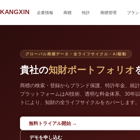
KANGXIN
企業情報
商標
特許
商標管理
ブラン
グローバル商標データ・全ライフサイクル・AI駆動
貴社の
知財ポートフォリオ
商標の検索・登録からブランド保護、特許年金、統計
プラットフォームはAI技術、透明な料金体系、30年
トにより、知財の全ライフサイクルをカバーします。
無料トライアル開始 →
デモを申し込む