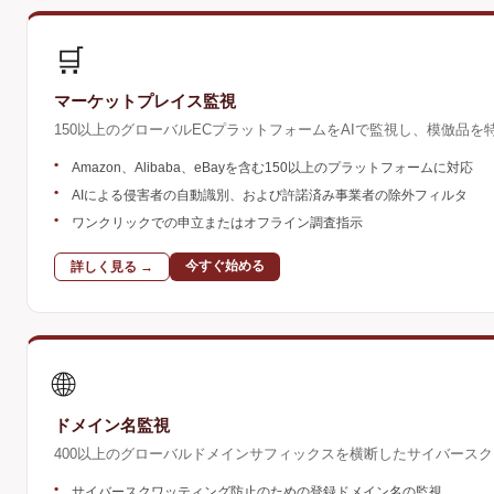
🛒
マーケットプレイス監視
150以上のグローバルECプラットフォームをAIで監視し、模倣品
•
Amazon、Alibaba、eBayを含む150以上のプラットフォームに対応
•
AIによる侵害者の自動識別、および許諾済み事業者の除外フィルタ
•
ワンクリックでの申立またはオフライン調査指示
今すぐ始める
詳しく見る →
🌐
ドメイン名監視
400以上のグローバルドメインサフィックスを横断したサイバース
•
サイバースクワッティング防止のための登録ドメイン名の監視