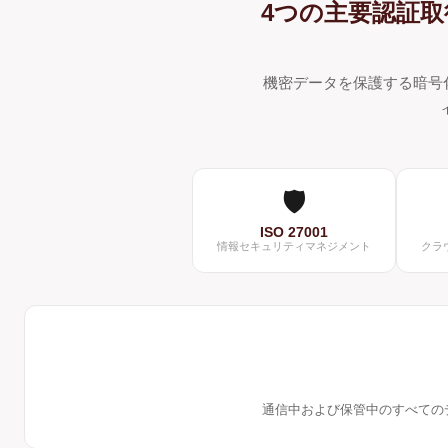
4つの主要認証
機密データを保護する暗号化通信
🛡️
ISO 27001
情報セキュリティマネジメント
クラ
通信中および保管中のすべての