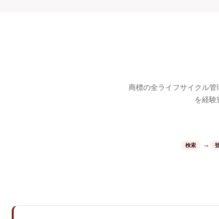
商標の全ライフサイクル管
を経験
→
検索