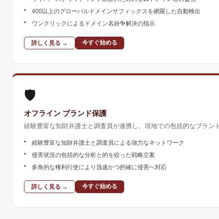
•
400以上のグローバルドメインサフィックスを網羅した自動検出
•
ワンクリックによるドメイン名紛争解決の指示
今すぐ始める
詳しく見る →
🛡️
オフライン ブランド保護
経験豊富な知財弁護士と調査員が連携し、現地での包括的なブラン
•
経験豊富な知財弁護士と調査員による強力なネットワーク
•
侵害状況の包括的な分析と的を絞った戦略立案
•
多角的な権利行使により迅速かつ的確に侵害へ対応
今すぐ始める
詳しく見る →