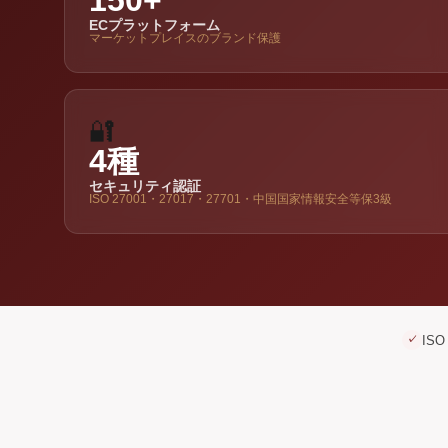
150+
ECプラットフォーム
マーケットプレイスのブランド保護
🔐
4種
セキュリティ認証
ISO 27001・27017・27701・中国国家情報安全等保3級
IS
✓