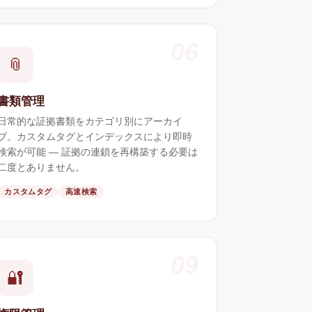
06
📎
書類管理
日常的な証拠書類をカテゴリ別にアーカイ
ブ。カスタムタグとインデックスにより即時
検索が可能 ― 証拠の連鎖を再構築する必要は
二度とありません。
カスタムタグ
高速検索
09
🔐