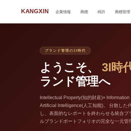
KANGXIN
企業情報
商標
特許
商標管理
ブランド管理の3I時代
ようこそ、
3I時
ランド管理へ
Intellectual Property(知的財産)× Informati
Artificial Intelligence(人工知能)
し、表面的なレポートを終わらせる統合プラ
ルブランドポートフォリオの完全な一元管