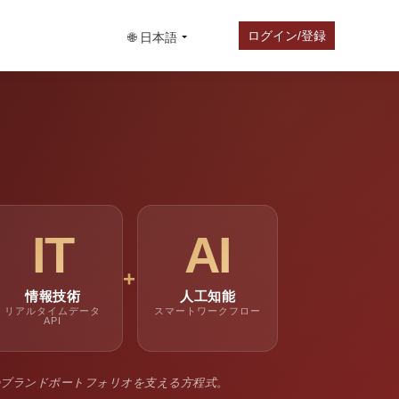
ログイン/登録
🌐 日本語
IT
AI
+
情報技術
人工知能
リアルタイムデータ
スマートワークフロー
API
 ― 現代のブランドポートフォリオを支える方程式。