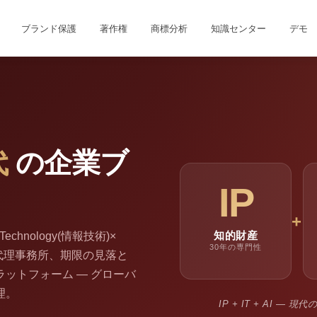
ブランド保護
著作権
商標分析
知識センター
デモ
代
の企業ブ
IP
+
知的財産
on Technology(情報技術)×
30年の専門性
。 分散した代理事務所、期限の見落と
ットフォーム ― グローバ
理。
IP + IT + AI