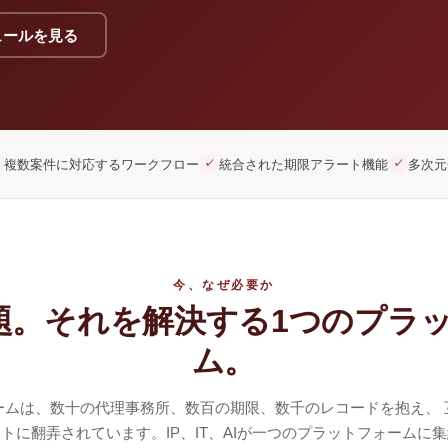
ュールを見る
複数案件に対応するワークフロー
統合された期限アラート機能
多次元
✓
✓
今、なぜ必要か
題。それを解決する1つのプラ
ム。
ームは、数十の代理事務所、数百の期限、数千のレコードを抱え、 
トに翻弄されています。IP、IT、AIが一つのプラットフォームに