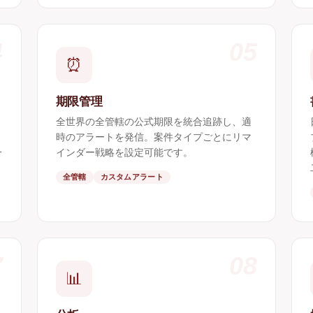
4
05
⏰
期限管理
全世界の全管轄の公式期限を統合追跡し、適
時のアラートを発信。案件タイプごとにリマ
一
インダー戦略を設定可能です。
全管轄
カスタムアラート
7
08
📊