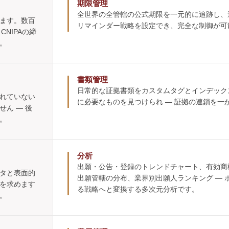
期限管理
全世界の全管轄の公式期限を一元的に追跡し、
ます。数百
リマインダー戦略を設定でき、完全な制御が可
CNIPAの締
。
書類管理
日常的な証拠書類をカスタムタグとインデック
れていない
に必要なものを見つけられ ― 証拠の連鎖を
ん ― 後
。
分析
出願・公告・登録のトレンドチャート、有効商
タと表面的
出願管轄の分布、業界別出願人ランキング ―
を求めます
る戦略へと変換する多次元分析です。
。