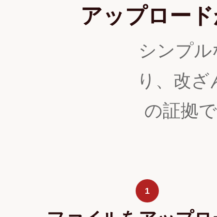
アップロード
シンプル
り、改ざ
の証拠
1