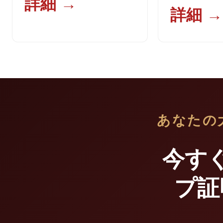
詳細 →
詳細 →
あなたの
今す
プ証