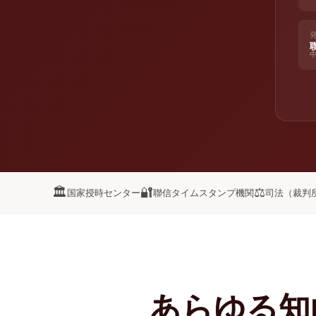
🏛️
🔐
⚖️
国家授時センター
聯信タイムスタンプ機関
司法（裁判
あらゆる知