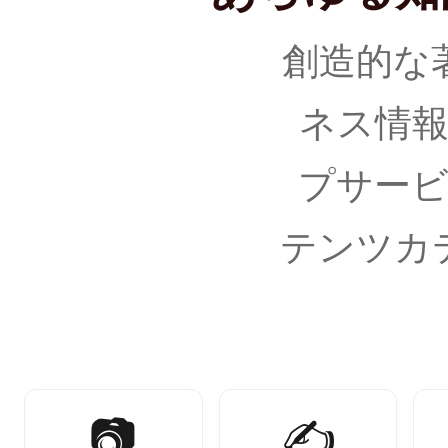
創造的な
ネス情
プサー
テンツカ
📷
✍️