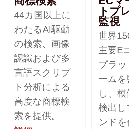
商標検索
ECマ
トプ
44カ国以上に
監視
わたるAI駆動
世界1
の検索、画像
主要E
認識および多
プラッ
言語スクリプ
ームを
ト分析による
し、模
高度な商標検
検出し
索を提供。
ンドを