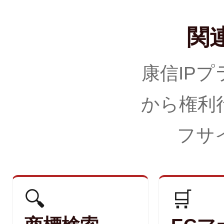
関
康信IP
から権利
フサ
🔍
🛒