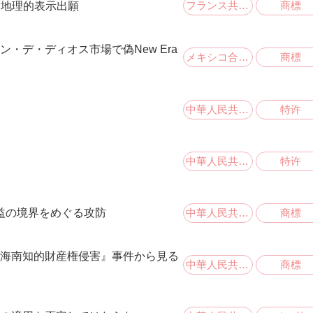
フランス共和国
商標
護地理的表示出願
・デ・ディオス市場で偽New Era
メキシコ合衆国
商標
中華人民共和国
特许
中華人民共和国
特许
中華人民共和国
商標
益の境界をめぐる攻防
海南知的財産権侵害』事件から見る
中華人民共和国
商標