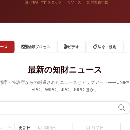
国・地域
専門スタッフ
リソース
知財実務年数
🗺️
🎬
📋
ース
登録プロセス
ビデオ
法令・規則
最新の知財ニュース
標庁・特許庁からの厳選されたニュースとアップデート——CNIPA、
EPO、WIPO、JPO、KIPO ほか。
更新日
-