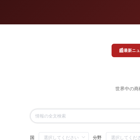
📰
最新ニュ
世界中の商
国
分野