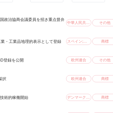
国政治協商会議委員を招き重点督弁
中華人民共和国
その他
スペイン;欧州連合
商標
ン初の手工業・工業品地理的表示として登録
欧州連合
その他
3D登録を公開
欧州連合
商標
採択
デンマーク王国
商標
技術的稼働開始