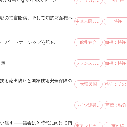
アメリカ合衆国;ドイツ連邦共和国
著作権
護における新たなマイルストーン
額の損害賠償、そして知的財産権へ
中華人民共和国;アメリカ合衆国
特许
欧州連合
商標
ル・パートナーシップを強化
フランス共和国
商標
会議
端技術流出防止と国家技術安全保障の
大韓民国
特
ドイツ連邦共和国
商標；特许.
い渡す――議会はAI時代に向けて南
南アフリカ共和国
著作権