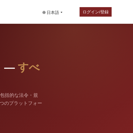
ログイン/登録
🌐 日本語
 —
すべ
包括的な法令・規
1つのプラットフォー