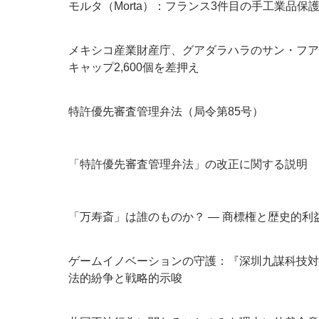
モルタ（Morta）：フランス3件目の手工業品保
メキシコ産業財産庁、グアダラハラのサン・フアン
キャップ2,600個を差押え
特許優先審査管理弁法（局令第85号）
「特許優先審査管理弁法」の改正に関する説明
「万寿斎」は誰のものか？ ― 商標権と歴史的利
ゲームイノベーションの守護：『深圳九謀科技対
法的紛争と戦略的示唆