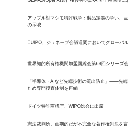
GEMA対OpenAI著作権侵害訴訟-AI著作権保
アップル対マシモ特許戦争：製品定義の争い、巨
の示唆
EUIPO、ジュネーブ会議週間においてグローバ
世界知的所有権機関加盟国総会第68回シリーズ
「半導体・AIなど先端技術の流出防止」――先
ため専門捜査体制を再編
ドイツ特許商標庁、WIPO総会に出席
憲法裁判所、画期的だが不完全な著作権判決を言