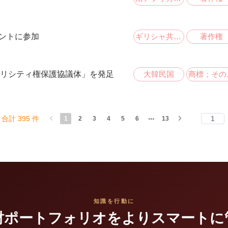
ギリシャ共和国
著作権
ベントに参加
大韓民国
商
リシティ権保護協議体」を発足
合計 395 件
1
2
3
4
5
6
13
知識を行動に
財ポートフォリオをよりスマートに