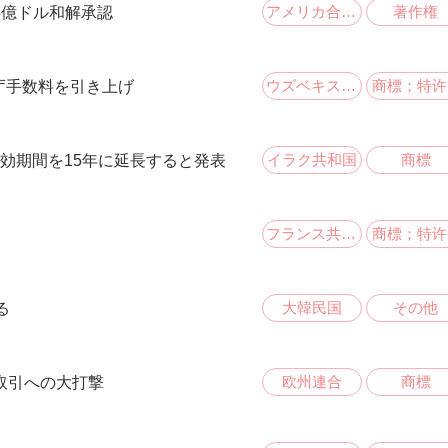
アメリカ合衆国
著作権
5億ドル和解承認
ウズベキスタン共和国
商標；特许.
官庁手数料を引き上げ
イラク共和国
商標
効期間を15年に延長すると発表
フランス共和国
商標；特许.
大韓民国
その他
る
欧州連合
商標
取引への大打撃