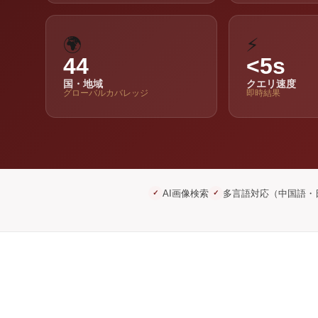
🌍
⚡
44
<5s
国・地域
クエリ速度
グローバルカバレッジ
即時結果
AI画像検索
多言語対応（中国語・
✓
✓