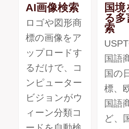
AI画像検索
国境
る多
ロゴや図形商
索
標の画像をア
USP
ップロードす
国語
るだけで、コ
国の
ンピューター
標、
ビジョンがウ
国語
ィーン分類コ
ど、
ードを自動検