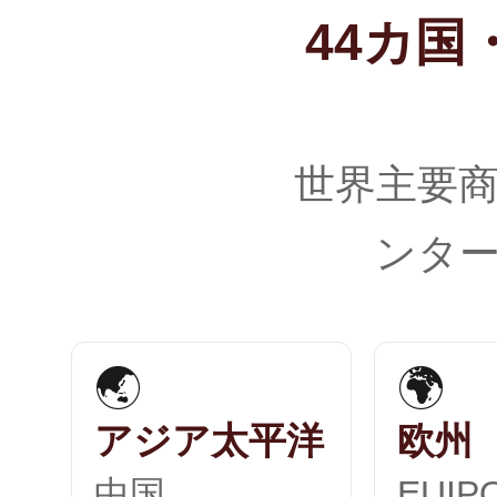
44カ国・
世界主要
ンタ
🌏
🌍
アジア太平洋
欧州
中国
EUI