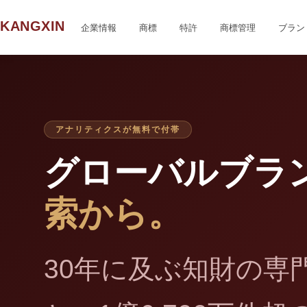
KANGXIN
企業情報
商標
特許
商標管理
ブラン
アナリティクスが無料で付帯
グローバルブラ
索から。
30年に及ぶ知財の専