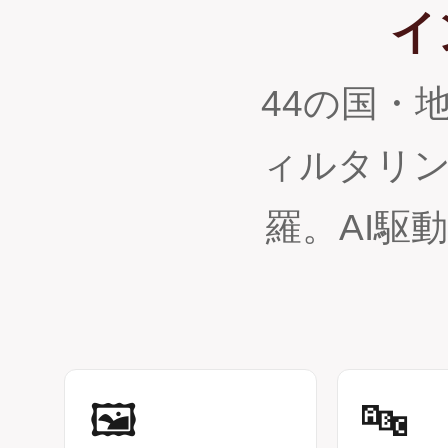
イ
44の国・
ィルタリ
羅。AI駆
🖼️
🔤