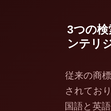
3つの検
ンテリ
従来の商
されてお
国語と英