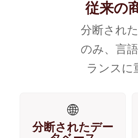
従来の
分断され
のみ、言
ランスに
🌐
分断されたデー