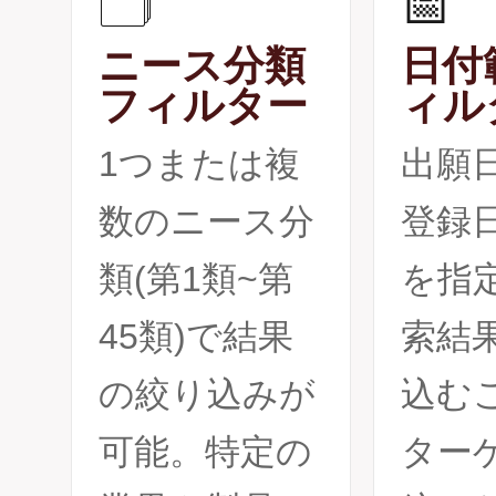
🗂️
📅
ニース分類
日付
フィルター
ィル
1つまたは複
出願
数のニース分
登録
類(第1類~第
を指
45類)で結果
索結
の絞り込みが
込む
可能。特定の
ター