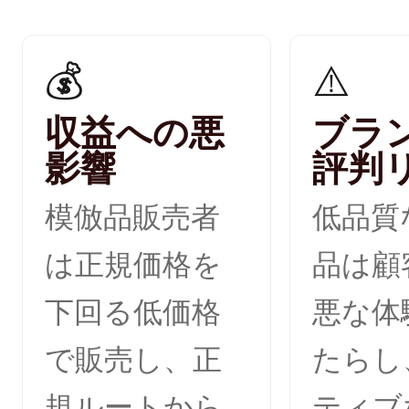
💰
⚠️
収益への悪
ブラ
影響
評判
模倣品販売者
低品質
は正規価格を
品は顧
下回る低価格
悪な体
で販売し、正
たらし
規ルートから
ティブ