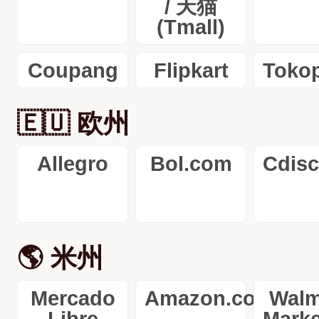
/ 天猫
(Tmall)
Coupang
Flipkart
Toko
🇪🇺 欧州
Allegro
Bol.com
Cdis
🌎 米州
Mercado
Amazon.com.mx
Walm
Libre
Marke