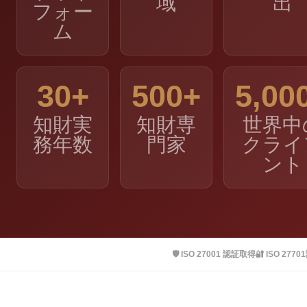
域
出
フォー
ム
30+
500+
5,00
知財実
知財専
世界中
務年数
門家
クライ
ント
🛡️ ISO 27001 認証取得
🔐 ISO 27