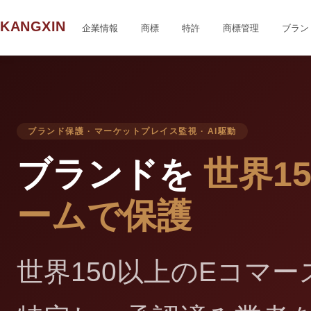
KANGXIN
企業情報
商標
特許
商標管理
ブラン
ブランド保護 · マーケットプレイス監視 · AI駆動
ブランドを
世界1
ームで保護
世界150以上のEコマ