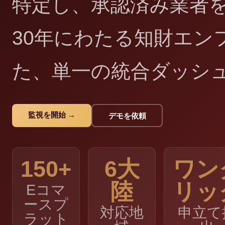
特定し、承認済み業者
30年にわたる知財エン
た、単一の統合ダッシ
監視を開始 →
デモを依頼
150+
6大
ワン
陸
リッ
Eコマ
ースプ
対応地
申立て
ラット